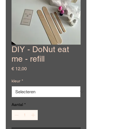
DIY - DoNut eat
me - refill
Prijs
€ 12,00
kleur
*
Aantal
*