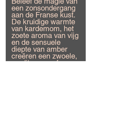
Beleef de magie van
een zonsondergang
aan de Franse kust.
De kruidige warmte
van kardemom, het
zoete aroma van vijg
en de sensuele
diepte van amber
creëren een zwoele,
mediterrane sfeer.
Gebruik
Plaats een waxmelt in een
Verzending en Levering
waxbrander.
Verwarm de waxmelt met een
theelichtje.
Wij verzenden onze producten
Geur
De warmte smelt de was en
uitsluitend binnen België met
verspreidt de geur door de kamer.
Bpost.