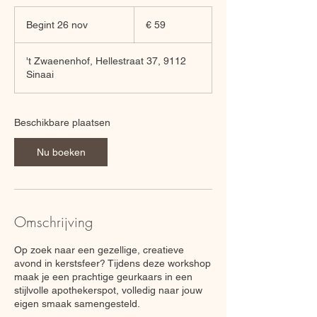
59
euro
Begint 26 nov
B
€ 59
e
g
't Zwaenenhof, Hellestraat 37, 9112
i
Sinaai
n
t
2
6
Beschikbare plaatsen
n
o
Nu boeken
v
Omschrijving
Op zoek naar een gezellige, creatieve
avond in kerstsfeer? Tijdens deze workshop
maak je een prachtige geurkaars in een
stijlvolle apothekerspot, volledig naar jouw
eigen smaak samengesteld.